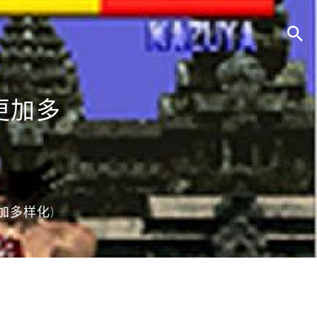
更加多
加多样化)