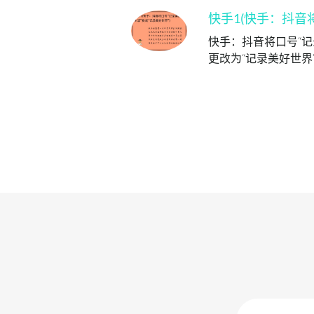
快手1(快手：抖音
快手：抖音将口号“记
更改为“记录美好世界