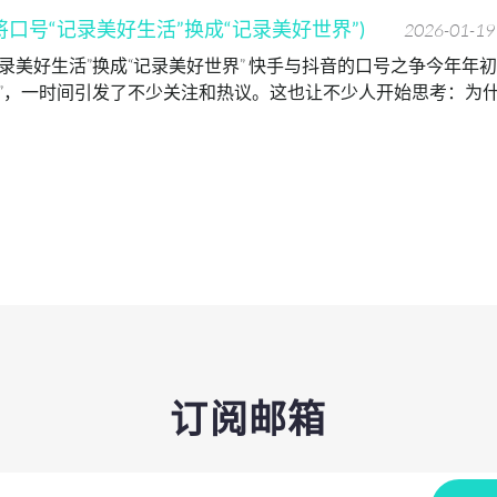
将口号“记录美好生活”换成“记录美好世界”)
2026-01-19 
录美好生活”换成“记录美好世界” 快手与抖音的口号之争今年年
”，一时间引发了不少关注和热议。这也让不少人开始思考：为什么
订阅邮箱