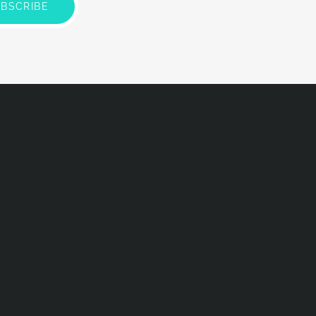
BSCRIBE