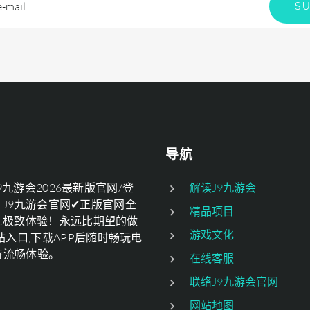
e-mail
SU
导航
J9九游会2026最新版官网/登
解读J9九游会
简称：J9九游会官网✔正版官网全
精品项目
保障!极致体验！永远比期望的做
游戏文化
站入口,下载APP后随时畅玩电
持流畅体验。
在线客服
联络J9九游会官网
网站地图