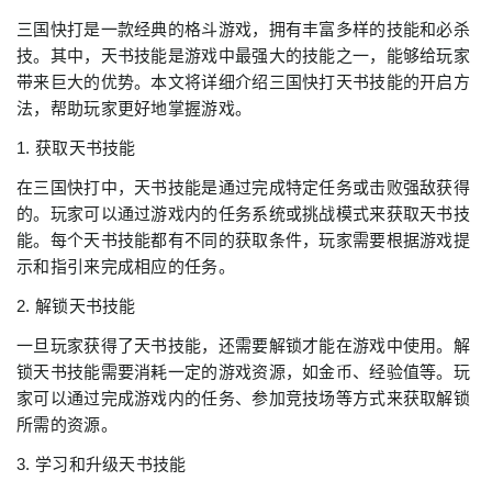
三国快打是一款经典的格斗游戏，拥有丰富多样的技能和必杀
技。其中，天书技能是游戏中最强大的技能之一，能够给玩家
带来巨大的优势。本文将详细介绍三国快打天书技能的开启方
法，帮助玩家更好地掌握游戏。
1. 获取天书技能
在三国快打中，天书技能是通过完成特定任务或击败强敌获得
的。玩家可以通过游戏内的任务系统或挑战模式来获取天书技
能。每个天书技能都有不同的获取条件，玩家需要根据游戏提
示和指引来完成相应的任务。
2. 解锁天书技能
一旦玩家获得了天书技能，还需要解锁才能在游戏中使用。解
锁天书技能需要消耗一定的游戏资源，如金币、经验值等。玩
家可以通过完成游戏内的任务、参加竞技场等方式来获取解锁
所需的资源。
3. 学习和升级天书技能