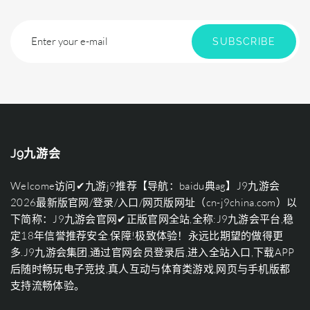
Enter your e-mail
SUBSCRIBE
J9九游会
Welcome访问✔九游j9推荐【导航：baidu典ag】J9九游会
2026最新版官网/登录/入口/网页版网址（cn-j9china.com）以
下简称：J9九游会官网✔正版官网全站,全称:J9九游会平台,稳
定18年信誉推荐安全.保障!极致体验！永远比期望的做得更
多.J9九游会集团,通过官网会员登录后,进入全站入口,下载APP
后随时畅玩电子竞技,真人互动与体育类游戏,网页与手机版都
支持流畅体验。