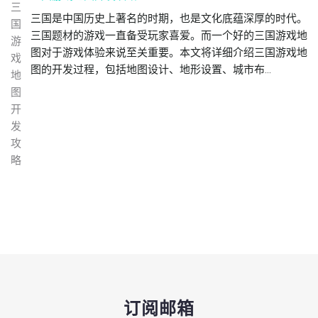
三国是中国历史上著名的时期，也是文化底蕴深厚的时代。
三国题材的游戏一直备受玩家喜爱。而一个好的三国游戏地
图对于游戏体验来说至关重要。本文将详细介绍三国游戏地
图的开发过程，包括地图设计、地形设置、城市布...
订阅邮箱