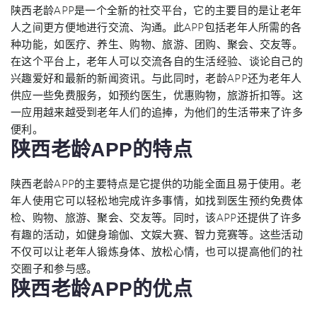
陕西老龄APP是一个全新的社交平台，它的主要目的是让老年
人之间更方便地进行交流、沟通。此APP包括老年人所需的各
种功能，如医疗、养生、购物、旅游、团购、聚会、交友等。
在这个平台上，老年人可以交流各自的生活经验、谈论自己的
兴趣爱好和最新的新闻资讯。与此同时，老龄APP还为老年人
供应一些免费服务，如预约医生，优惠购物，旅游折扣等。这
一应用越来越受到老年人们的追捧，为他们的生活带来了许多
便利。
陕西老龄APP的特点
陕西老龄APP的主要特点是它提供的功能全面且易于使用。老
年人使用它可以轻松地完成许多事情，如找到医生预约免费体
检、购物、旅游、聚会、交友等。同时，该APP还提供了许多
有趣的活动，如健身瑜伽、文娱大赛、智力竞赛等。这些活动
不仅可以让老年人锻炼身体、放松心情，也可以提高他们的社
交圈子和参与感。
陕西老龄APP的优点