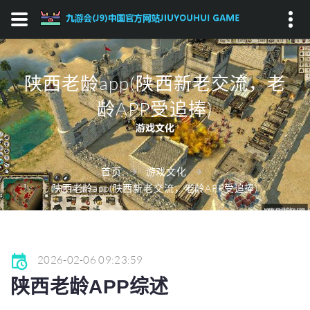
Search...
陕西老龄app(陕西新老交流，老
龄APP受追捧)
首页
游戏文化
陕西老龄app(陕西新老交流，老龄APP受追捧)
2026-02-06 09:23:59
陕西老龄APP综述