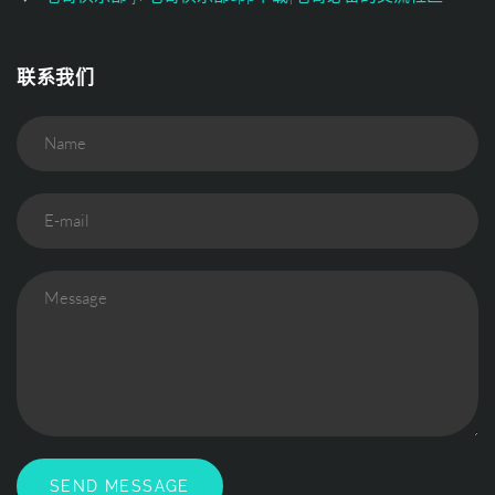
联系我们
Name
E-mail
Message
SEND MESSAGE