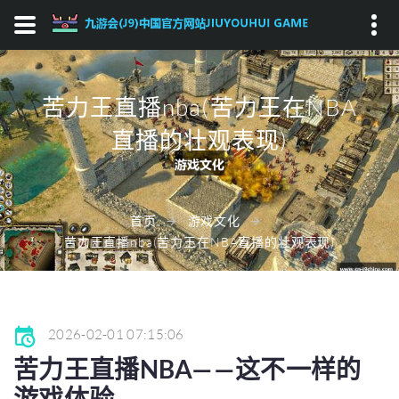
Search...
苦力王直播nba(苦力王在NBA
直播的壮观表现)
首页
游戏文化
苦力王直播nba(苦力王在NBA直播的壮观表现)
2026-02-01 07:15:06
苦力王直播NBA——这不一样的
游戏体验