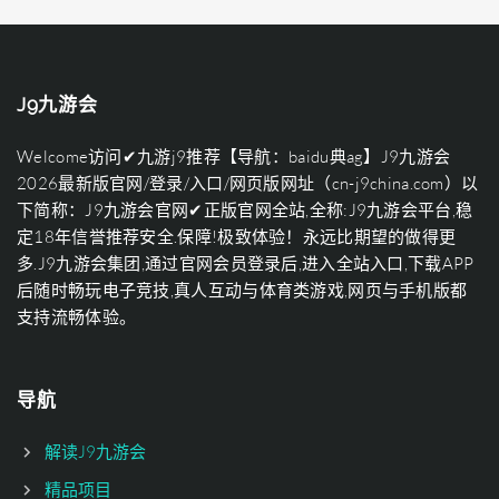
J9九游会
Welcome访问✔九游j9推荐【导航：baidu典ag】J9九游会
2026最新版官网/登录/入口/网页版网址（cn-j9china.com）以
下简称：J9九游会官网✔正版官网全站,全称:J9九游会平台,稳
定18年信誉推荐安全.保障!极致体验！永远比期望的做得更
多.J9九游会集团,通过官网会员登录后,进入全站入口,下载APP
后随时畅玩电子竞技,真人互动与体育类游戏,网页与手机版都
支持流畅体验。
导航
解读J9九游会
精品项目