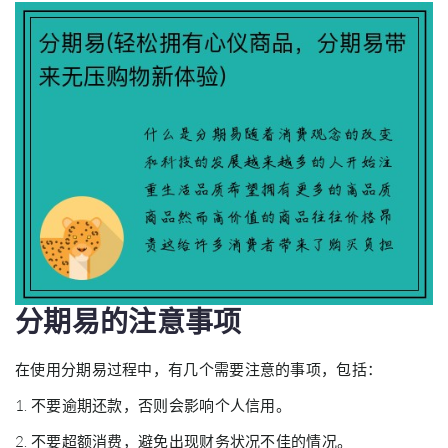
分期易的注意事项
在使用分期易过程中，有几个需要注意的事项，包括：
1. 不要逾期还款，否则会影响个人信用。
2. 不要超额消费，避免出现财务状况不佳的情况。