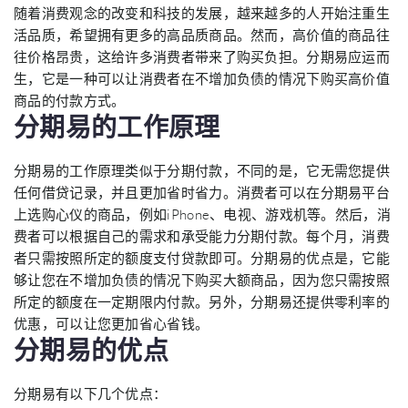
随着消费观念的改变和科技的发展，越来越多的人开始注重生
活品质，希望拥有更多的高品质商品。然而，高价值的商品往
往价格昂贵，这给许多消费者带来了购买负担。分期易应运而
生，它是一种可以让消费者在不增加负债的情况下购买高价值
商品的付款方式。
分期易的工作原理
分期易的工作原理类似于分期付款，不同的是，它无需您提供
任何借贷记录，并且更加省时省力。消费者可以在分期易平台
上选购心仪的商品，例如iPhone、电视、游戏机等。然后，消
费者可以根据自己的需求和承受能力分期付款。每个月，消费
者只需按照所定的额度支付贷款即可。分期易的优点是，它能
够让您在不增加负债的情况下购买大额商品，因为您只需按照
所定的额度在一定期限内付款。另外，分期易还提供零利率的
优惠，可以让您更加省心省钱。
分期易的优点
分期易有以下几个优点：