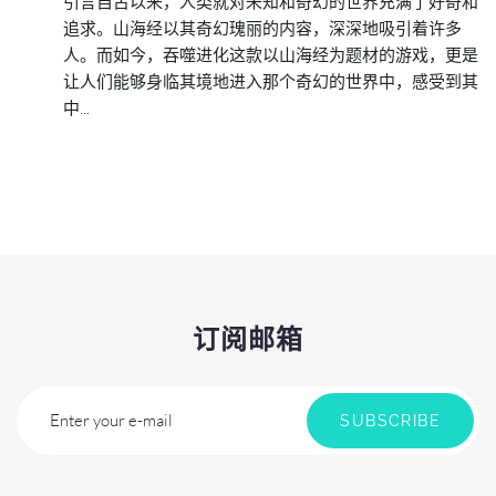
引言自古以来，人类就对未知和奇幻的世界充满了好奇和
追求。山海经以其奇幻瑰丽的内容，深深地吸引着许多
人。而如今，吞噬进化这款以山海经为题材的游戏，更是
让人们能够身临其境地进入那个奇幻的世界中，感受到其
中...
订阅邮箱
Enter your e-mail
SUBSCRIBE