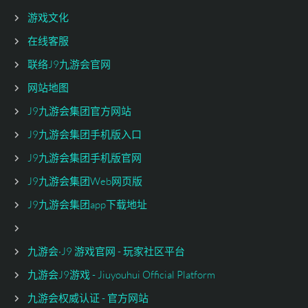
游戏文化
在线客服
联络J9九游会官网
网站地图
J9九游会集团官方网站
J9九游会集团手机版入口
J9九游会集团手机版官网
J9九游会集团Web网页版
J9九游会集团app下载地址
九游会·J9 游戏官网 - 玩家社区平台
九游会J9游戏 - Jiuyouhui Official Platform
九游会权威认证 - 官方网站